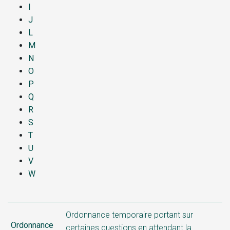
I
J
L
M
N
O
P
Q
R
S
T
U
V
W
Ordonnance temporaire portant sur
Ordonnance
certaines questions en attendant la