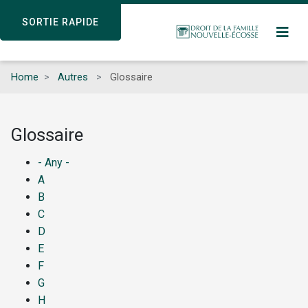
Skip
SORTIE RAPIDE
SORTIE RAPIDE
to
main
content
Home
Autres
Glossaire
Glossaire
- Any -
A
B
C
D
E
F
G
H