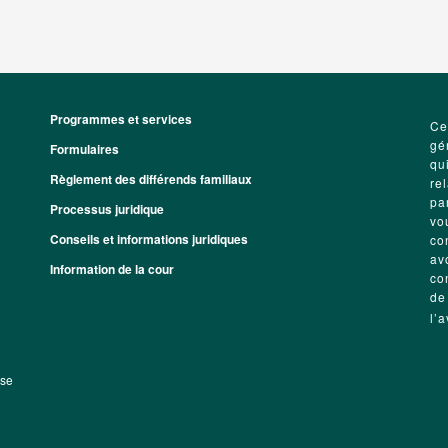
Programmes et services
Footer
Ce
gé
Formulaires
qu
Règlement des différends familiaux
re
pa
Processus juridique
vo
Conseils et informations juridiques
co
av
Information de la cour
co
de
l’
sse