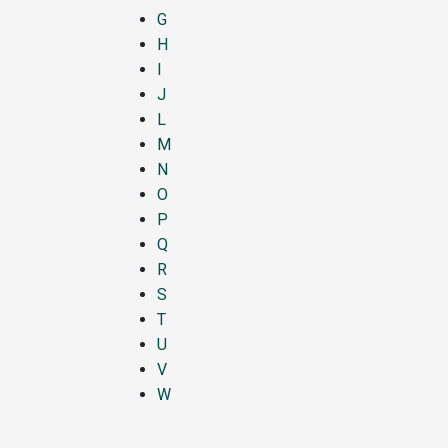
G
H
I
J
L
M
N
O
P
Q
R
S
T
U
V
W