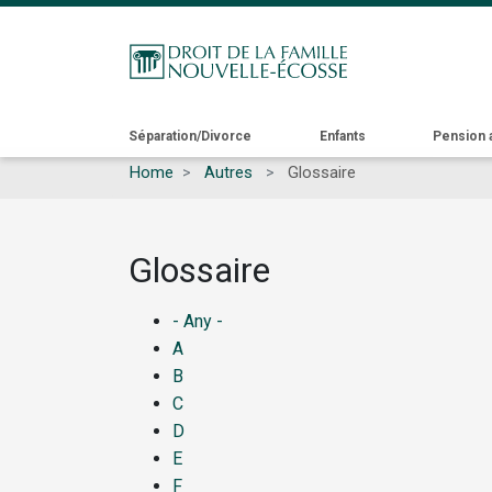
Main
Séparation/Divorce
Enfants
Pension 
Home
Autres
Glossaire
navigation
Glossaire
- Any -
A
B
C
D
E
F