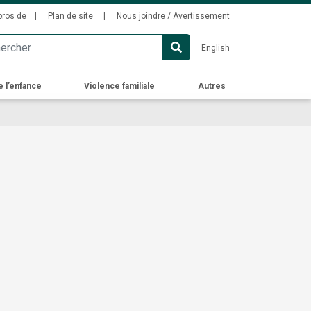
ondary
pros de
Plan de site
Nous joindre / Avertissement
u
English
e l’enfance
Violence familiale
Autres