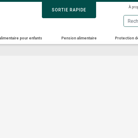
Skip
Sec
À pro
SORTIE RAPIDE
SORTIE RAPIDE
to
Men
main
content
alimentaire pour enfants
Pension alimentaire
Protection d