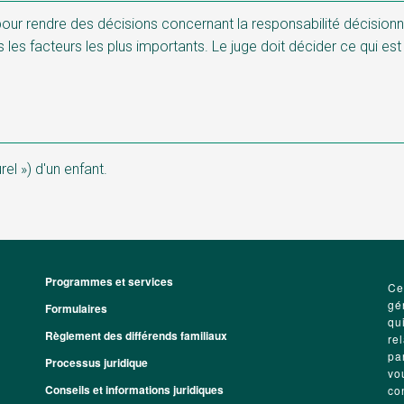
pour rendre des décisions concernant la responsabilité décisionne
 les facteurs les plus importants. Le juge doit décider ce qui est 
el ») d'un enfant.
Programmes et services
Footer
Ce
gé
Formulaires
qu
Règlement des différends familiaux
re
pa
Processus juridique
vo
Conseils et informations juridiques
co