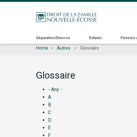
Main
Séparation/Divorce
Enfants
Pension 
Home
Autres
Glossaire
navigation
Glossaire
- Any -
A
B
C
D
E
F