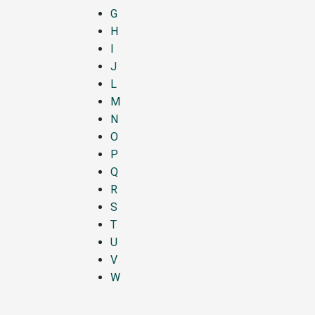
G
H
I
J
L
M
N
O
P
Q
R
S
T
U
V
W