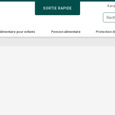
Skip
Sec
À pro
SORTIE RAPIDE
SORTIE RAPIDE
to
Men
main
content
alimentaire pour enfants
Pension alimentaire
Protection d