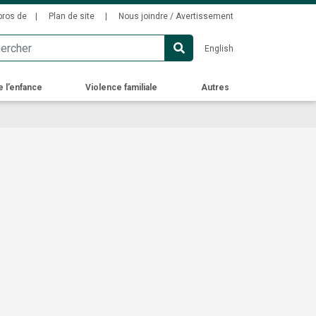
ondary
pros de
Plan de site
Nous joindre / Avertissement
u
English
e l’enfance
Violence familiale
Autres