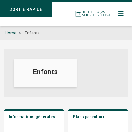
Skip
SORTIE RAPIDE
SORTIE RAPIDE
to
main
content
Home
Enfants
Enfants
Informations générales
Plans parentaux