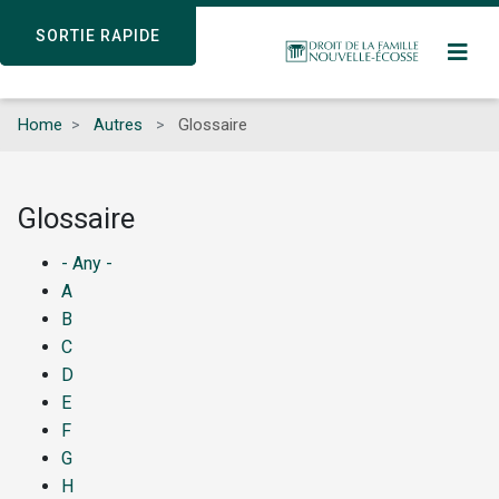
Skip
SORTIE RAPIDE
SORTIE RAPIDE
to
main
content
Home
Autres
Glossaire
Glossaire
- Any -
A
B
C
D
E
F
G
H