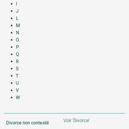
I
J
L
M
N
O
P
Q
R
S
T
U
V
W
Voir ‘Divorce’
Divorce non contesté