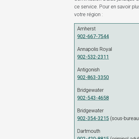
ce service. Pour en savoir plu
votre région :
Amherst
902-667-7544
Annapolis Royal
902-532-2311
Antigonish
902-863-3350
Bridgewater
902-543-4658
Bridgewater
902-354-3215
(sous-bureau 
Dartmouth
902-420-8815
(criminel adul