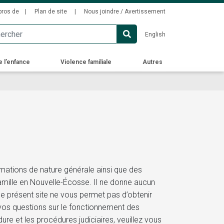
ondary
pros de
Plan de site
Nous joindre / Avertissement
u
English
e l’enfance
Violence familiale
Autres
ormations de nature générale ainsi que des
famille en Nouvelle-Écosse. Il ne donne aucun
Si le présent site ne vous permet pas d’obtenir
vos questions sur le fonctionnement des
ure et les procédures judiciaires, veuillez vous