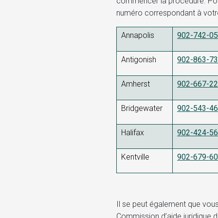
commencer la procédure. Pour
numéro correspondant à votre
Annapolis
902-742-0
Antigonish
902-863-7
Amherst
902-667-2
Bridgewater
902-543-4
Halifax
902-424-5
Kentville
902-679-6
Il se peut également que vous
Commission d’aide juridique d