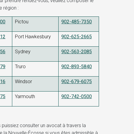
 prendre rendez-vous, veuillez composer le
 région :
500
Pictou
902-485-7350
312
Port Hawkesbury
902-625-2665
256
Sydney
902-563-2085
679
Truro
902-893-5840
616
Windsor
902-679-6075
075
Yarmouth
902-742-0500
 puissiez consulter un avocat à travers la
e la Nouvelle-Écosse si vous êtes admissible à