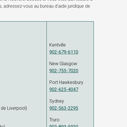
s, adressez-vous au bureau d’aide juridique de
Kentville
902-679-6110
New Glasgow
902-755-7020
Port Hawkesbury
902-625-4047
Sydney
de Liverpool)
902-563-2295
Truro
te)
902-893-5920