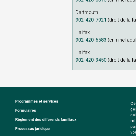
Dartmouth
902-420-7921
(droit de la fa
Halifax
902-420-6583
(criminel adul
Halifax
902-420-3450
(droit de la fa
Programmes et services
Footer
Ce
gé
Formulaires
qu
Règlement des différends familiaux
re
pa
Processus juridique
vo