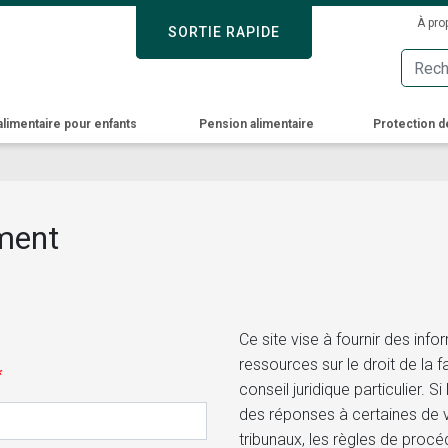
Skip
Sec
À pro
SORTIE RAPIDE
SORTIE RAPIDE
to
Men
main
content
alimentaire pour enfants
Pension alimentaire
Protection d
ement
Ce site vise à fournir des inf
ressources sur le droit de la 
conseil juridique particulier. 
des réponses à certaines de 
tribunaux, les règles de procéd