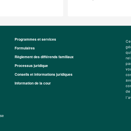
Programmes et services
Footer
Ce
gé
Formulaires
qu
Règlement des différends familiaux
re
pa
Processus juridique
vo
Conseils et informations juridiques
co
av
Information de la cour
co
de
l’
sse