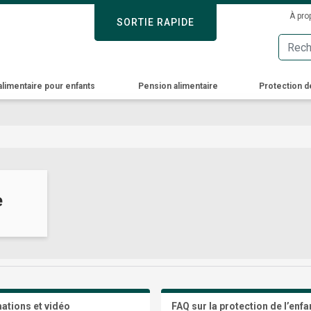
Skip
Sec
À pro
SORTIE RAPIDE
SORTIE RAPIDE
to
Men
main
content
alimentaire pour enfants
Pension alimentaire
Protection d
e
ations et vidéo
FAQ sur la protection de l’enf