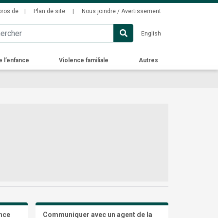
ondary
pros de
Plan de site
Nous joindre / Avertissement
u
English
e l’enfance
Violence familiale
Autres
ance
Communiquer avec un agent de la