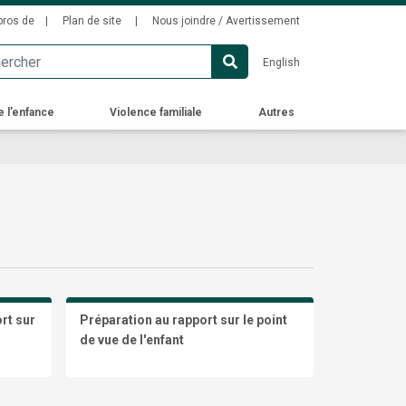
ondary
pros de
Plan de site
Nous joindre / Avertissement
u
English
e l’enfance
Violence familiale
Autres
ort sur
Préparation au rapport sur le point
de vue de l'enfant