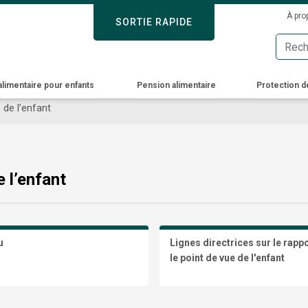
Skip
Sec
À pro
SORTIE RAPIDE
SORTIE RAPIDE
to
Men
main
content
alimentaire pour enfants
Pension alimentaire
Protection d
 de l’enfant
 l’enfant
u
Lignes directrices sur le rapp
le point de vue de l'enfant