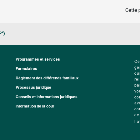
Cette p
P")
Programmes et services
Footer
Ce
gé
Formulaires
qu
Règlement des différends familiaux
re
pa
Processus juridique
vo
Conseils et informations juridiques
co
av
Information de la cour
co
de
l’