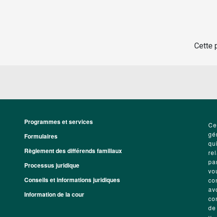
Cette p
Programmes et services
Footer
Ce
gé
Formulaires
qu
Règlement des différends familiaux
re
pa
Processus juridique
vo
Conseils et informations juridiques
co
av
Information de la cour
co
de