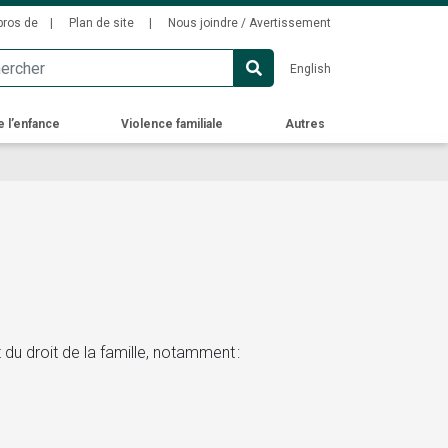
ondary
pros de
Plan de site
Nous joindre / Avertissement
u
English
e l’enfance
Violence familiale
Autres
t du droit de la famille, notamment :