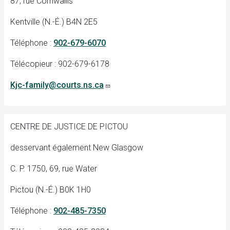
87, rue Cornwallis
Kentville (N.-É.) B4N 2E5
Téléphone :
902-679-6070
Télécopieur : 902-679-6178
Kjc-family@courts.ns.ca
CENTRE DE JUSTICE DE PICTOU
desservant également New Glasgow
C. P. 1750, 69, rue Water
Pictou (N.-É.) B0K 1H0
Téléphone :
902-485-7350