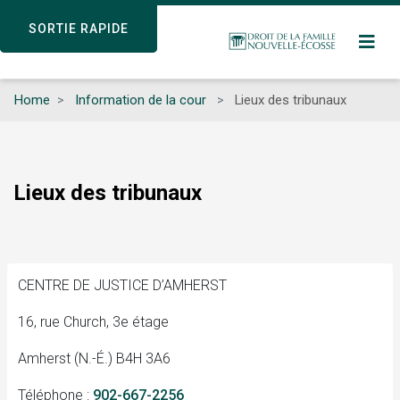
Skip
SORTIE RAPIDE
SORTIE RAPIDE
to
main
content
Home
Information de la cour
Lieux des tribunaux
Lieux des tribunaux
CENTRE DE JUSTICE D’AMHERST
16, rue Church, 3e étage
Amherst (N.-É.) B4H 3A6
Téléphone :
902-667-2256