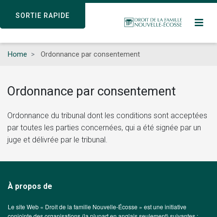
Skip
SORTIE RAPIDE
SORTIE RAPIDE
to
main
content
Home
Ordonnance par consentement
Ordonnance par consentement
Ordonnance du tribunal dont les conditions sont acceptées
par toutes les parties concernées, qui a été signée par un
juge et délivrée par le tribunal.
À propos de
Le site Web « Droit de la famille Nouvelle-Écosse » est une initiative
conjointe des organisations (la plupart en anglais seulement) suivantes :