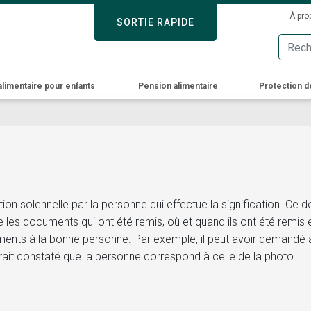
Skip
Sec
À pro
SORTIE RAPIDE
SORTIE RAPIDE
to
Men
main
content
alimentaire pour enfants
Pension alimentaire
Protection d
ion solennelle par la personne qui effectue la signification. Ce 
ique les documents qui ont été remis, où et quand ils ont été remis e
ments à la bonne personne. Par exemple, il peut avoir demandé à
urait constaté que la personne correspond à celle de la photo.