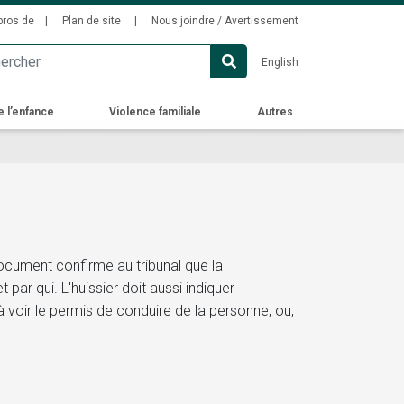
ondary
pros de
Plan de site
Nous joindre / Avertissement
u
English
e l’enfance
Violence familiale
Autres
document confirme au tribunal que la
t par qui. L'huissier doit aussi indiquer
 voir le permis de conduire de la personne, ou,