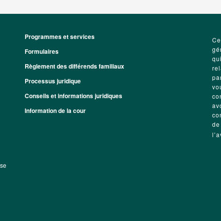
Programmes et services
Footer
Ce
gé
Formulaires
qu
Règlement des différends familiaux
re
pa
Processus juridique
vo
Conseils et informations juridiques
co
av
Information de la cour
co
de
l’
sse